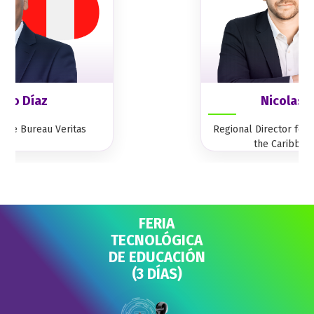
varo Díaz
Nicolas E
s de Bureau Veritas
Regional Director for
the Caribbea
FERIA
TECNOLÓGICA
DE EDUCACIÓN
(3 DÍAS)